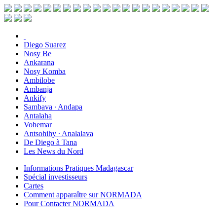
Diego Suarez
Nosy Be
Ankarana
Nosy Komba
Ambilobe
Ambanja
Ankify
Sambava ∙ Andapa
Antalaha
Vohemar
Antsohihy ∙ Analalava
De Diego à Tana
Les News du Nord
Informations Pratiques Madagascar
Spécial investisseurs
Cartes
Comment apparaître sur NORMADA
Pour Contacter NORMADA