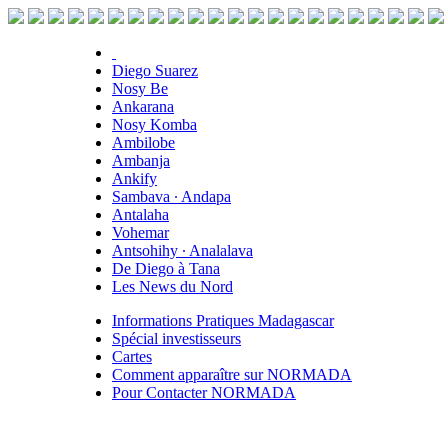
Diego Suarez
Nosy Be
Ankarana
Nosy Komba
Ambilobe
Ambanja
Ankify
Sambava ∙ Andapa
Antalaha
Vohemar
Antsohihy ∙ Analalava
De Diego à Tana
Les News du Nord
Informations Pratiques Madagascar
Spécial investisseurs
Cartes
Comment apparaître sur NORMADA
Pour Contacter NORMADA