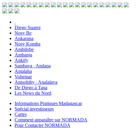
Diego Suarez
Nosy Be
Ankarana
Nosy Komba
Ambilobe
Ambanja
Ankify
Sambava ∙ Andapa
Antalaha
Vohemar
Antsohihy ∙ Analalava
De Diego à Tana
Les News du Nord
Informations Pratiques Madagascar
Spécial investisseurs
Cartes
Comment apparaître sur NORMADA
Pour Contacter NORMADA