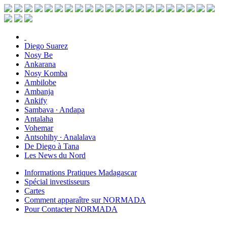
Diego Suarez
Nosy Be
Ankarana
Nosy Komba
Ambilobe
Ambanja
Ankify
Sambava ∙ Andapa
Antalaha
Vohemar
Antsohihy ∙ Analalava
De Diego à Tana
Les News du Nord
Informations Pratiques Madagascar
Spécial investisseurs
Cartes
Comment apparaître sur NORMADA
Pour Contacter NORMADA