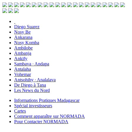
Diego Suarez
Nosy Be
Ankarana
Nosy Komba
Ambilobe
Ambanja
Ankify
Sambava ∙ Andapa
Antalaha
Vohemar
Antsohihy ∙ Analalava
De Diego à Tana
Les News du Nord
Informations Pratiques Madagascar
Spécial investisseurs
Cartes
Comment apparaître sur NORMADA
Pour Contacter NORMADA