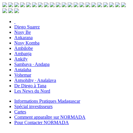
Diego Suarez
Nosy Be
Ankarana
Nosy Komba
Ambilobe
Ambanja
Ankify
Sambava ∙ Andapa
Antalaha
Vohemar
Antsohihy ∙ Analalava
De Diego à Tana
Les News du Nord
Informations Pratiques Madagascar
Spécial investisseurs
Cartes
Comment apparaître sur NORMADA
Pour Contacter NORMADA