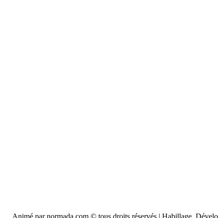
Animé par normada.com © tous droits réservés | Habillage, Déve