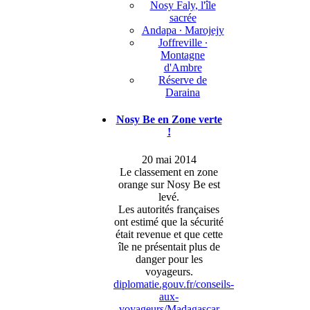
Nosy Faly, l'île
sacrée
Andapa ∙ Marojejy
Joffreville ∙
Montagne
d'Ambre
Réserve de
Daraina
Nosy Be en Zone verte
!
20 mai 2014
Le classement en zone
orange sur Nosy Be est
levé.
Les autorités françaises
ont estimé que la sécurité
était revenue et que cette
île ne présentait plus de
danger pour les
voyageurs.
diplomatie.gouv.fr/conseils-
aux-
voyageurs/Madagascar