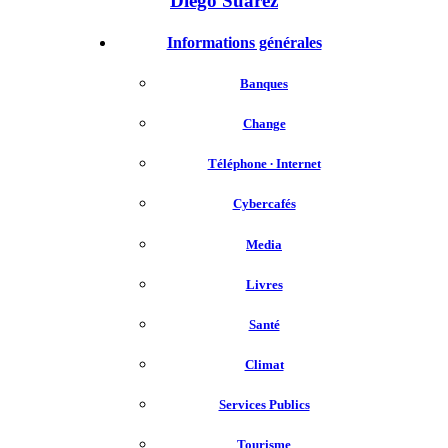
Diego Suarez
Informations générales
Banques
Change
Téléphone ∙ Internet
Cybercafés
Media
Livres
Santé
Climat
Services Publics
Tourisme