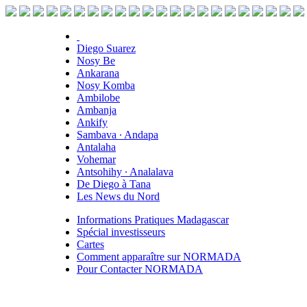
Diego Suarez
Nosy Be
Ankarana
Nosy Komba
Ambilobe
Ambanja
Ankify
Sambava ∙ Andapa
Antalaha
Vohemar
Antsohihy ∙ Analalava
De Diego à Tana
Les News du Nord
Informations Pratiques Madagascar
Spécial investisseurs
Cartes
Comment apparaître sur NORMADA
Pour Contacter NORMADA