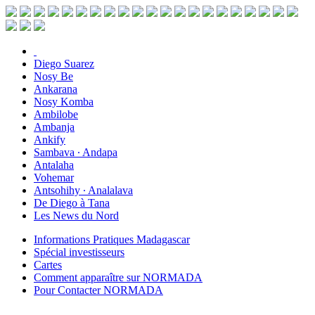
Diego Suarez
Nosy Be
Ankarana
Nosy Komba
Ambilobe
Ambanja
Ankify
Sambava ∙ Andapa
Antalaha
Vohemar
Antsohihy ∙ Analalava
De Diego à Tana
Les News du Nord
Informations Pratiques Madagascar
Spécial investisseurs
Cartes
Comment apparaître sur NORMADA
Pour Contacter NORMADA