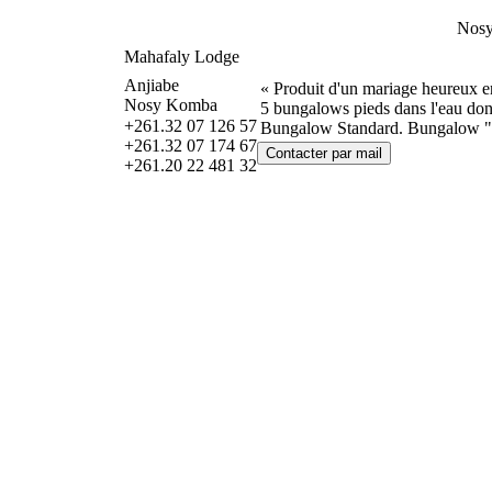
Nosy
Mahafaly Lodge
Anjiabe
« Produit d'un mariage heureux en
Nosy Komba
5 bungalows pieds dans l'eau dont
+261.32 07 126 57
Bungalow Standard. Bungalow "F
+261.32 07 174 67
+261.20 22 481 32