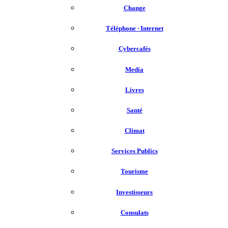
Change
Téléphone ∙ Internet
Cybercafés
Media
Livres
Santé
Climat
Services Publics
Tourisme
Investisseurs
Consulats