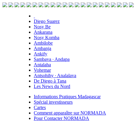
Diego Suarez
Nosy Be
Ankarana
Nosy Komba
Ambilobe
Ambanja
Ankify
Sambava ∙ Andapa
Antalaha
Vohemar
Antsohihy ∙ Analalava
De Diego à Tana
Les News du Nord
Informations Pratiques Madagascar
Spécial investisseurs
Cartes
Comment apparaître sur NORMADA
Pour Contacter NORMADA