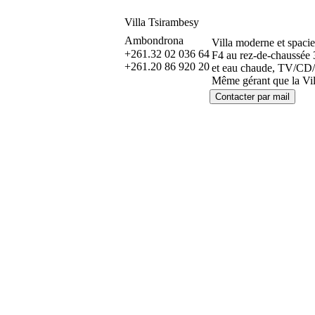
Villa Tsirambesy
Ambondrona
Villa moderne et spacie
+261.32 02 036 64
F4 au rez-de-chaussée 3
+261.20 86 920 20
et eau chaude, TV/CD/DV
Même gérant que la Vil