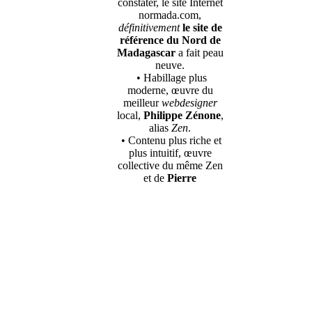
constater, le site Internet
normada.com,
définitivement
le site de
référence du Nord de
Madagascar
a fait peau
neuve.
• Habillage plus
moderne, œuvre du
meilleur
webdesigner
local,
Philippe Zénone
,
alias
Zen
.
• Contenu plus riche et
plus intuitif, œuvre
collective du même Zen
et de
Pierre