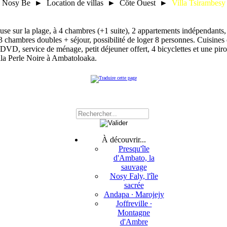
Nosy Be ► Location de villas ► Côte Ouest ►
Villa Tsirambesy
use sur la plage, à 4 chambres (+1 suite), 2 appartements indépendants,
 chambres doubles + séjour, possibilité de loger 8 personnes. Cuisines e
D, service de ménage, petit déjeuner offert, 4 bicyclettes et une piro
la Perle Noire à Ambatoloaka.
À découvrir...
Presqu'île
d'Ambato, la
sauvage
Nosy Faly, l'île
sacrée
Andapa ∙ Marojejy
Joffreville ∙
Montagne
d'Ambre