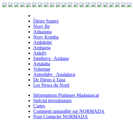
Diego Suarez
Nosy Be
Ankarana
Nosy Komba
Ambilobe
Ambanja
Ankify
Sambava ∙ Andapa
Antalaha
Vohemar
Antsohihy ∙ Analalava
De Diego à Tana
Les News du Nord
Informations Pratiques Madagascar
Spécial investisseurs
Cartes
Comment apparaître sur NORMADA
Pour Contacter NORMADA