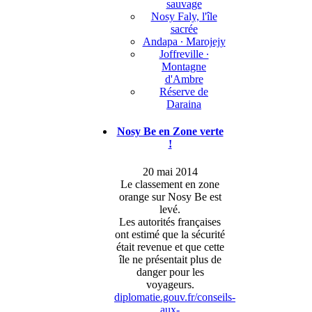
sauvage
Nosy Faly, l'île
sacrée
Andapa ∙ Marojejy
Joffreville ∙
Montagne
d'Ambre
Réserve de
Daraina
Nosy Be en Zone verte
!
20 mai 2014
Le classement en zone
orange sur Nosy Be est
levé.
Les autorités françaises
ont estimé que la sécurité
était revenue et que cette
île ne présentait plus de
danger pour les
voyageurs.
diplomatie.gouv.fr/conseils-
aux-