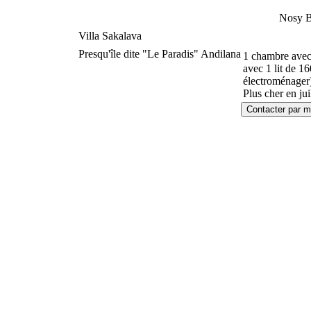
Nosy 
Villa Sakalava
Presqu'île dite "Le Paradis" Andilana
1 chambre avec 
avec 1 lit de 16
électroménager)
Plus cher en jui