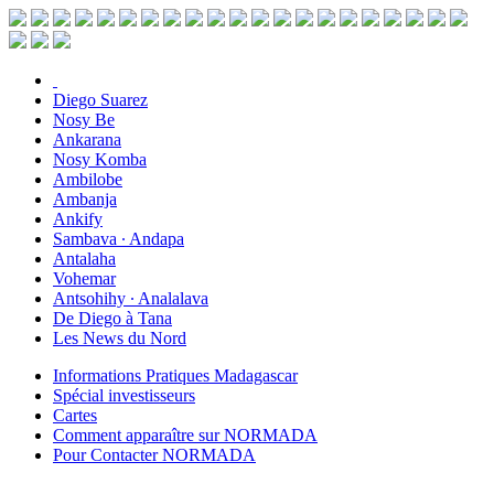
Diego Suarez
Nosy Be
Ankarana
Nosy Komba
Ambilobe
Ambanja
Ankify
Sambava ∙ Andapa
Antalaha
Vohemar
Antsohihy ∙ Analalava
De Diego à Tana
Les News du Nord
Informations Pratiques Madagascar
Spécial investisseurs
Cartes
Comment apparaître sur NORMADA
Pour Contacter NORMADA