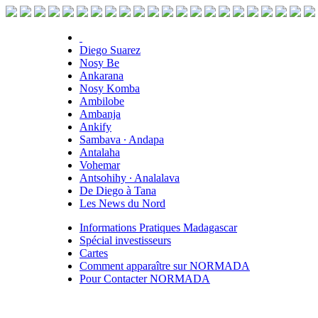
Diego Suarez
Nosy Be
Ankarana
Nosy Komba
Ambilobe
Ambanja
Ankify
Sambava ∙ Andapa
Antalaha
Vohemar
Antsohihy ∙ Analalava
De Diego à Tana
Les News du Nord
Informations Pratiques Madagascar
Spécial investisseurs
Cartes
Comment apparaître sur NORMADA
Pour Contacter NORMADA