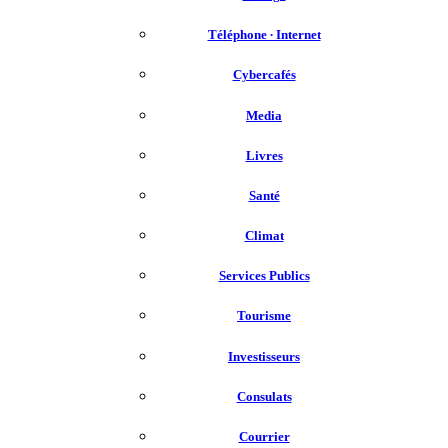
Téléphone ∙ Internet
Cybercafés
Media
Livres
Santé
Climat
Services Publics
Tourisme
Investisseurs
Consulats
Courrier