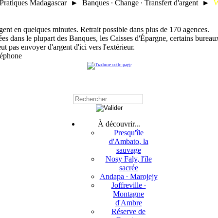
 Pratiques Madagascar ► Banques ∙ Change ∙ Transfert d'argent ►
W
argent en quelques minutes. Retrait possible dans plus de 170 agences.
ées dans le plupart des Banques, les Caisses d'Épargne, certains burea
t pas envoyer d'argent d'ici vers l'extérieur.
léphone
À découvrir...
Presqu'île
d'Ambato, la
sauvage
Nosy Faly, l'île
sacrée
Andapa ∙ Marojejy
Joffreville ∙
Montagne
d'Ambre
Réserve de