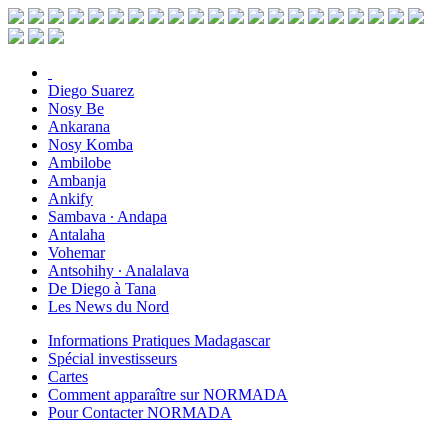
Diego Suarez
Nosy Be
Ankarana
Nosy Komba
Ambilobe
Ambanja
Ankify
Sambava ∙ Andapa
Antalaha
Vohemar
Antsohihy ∙ Analalava
De Diego à Tana
Les News du Nord
Informations Pratiques Madagascar
Spécial investisseurs
Cartes
Comment apparaître sur NORMADA
Pour Contacter NORMADA