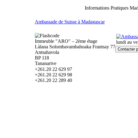
Informations Pratiques 
Ambassade de Suisse à Madagascar
Immeuble "ARO" – 2ème étage
lundi au ve
Làlana Solombavambahoaka Frantsay 77
Antsahavola
BP 118
Tananarive
+261.20 22 629 97
+261.20 22 629 98
+261.20 22 289 40