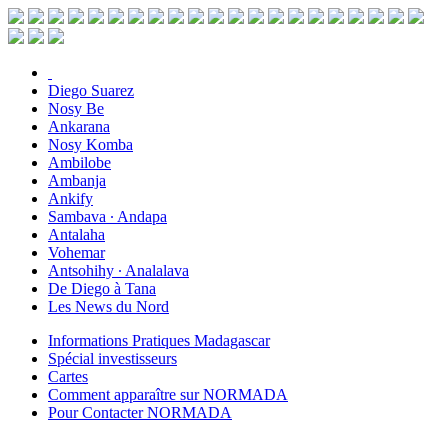
Diego Suarez
Nosy Be
Ankarana
Nosy Komba
Ambilobe
Ambanja
Ankify
Sambava ∙ Andapa
Antalaha
Vohemar
Antsohihy ∙ Analalava
De Diego à Tana
Les News du Nord
Informations Pratiques Madagascar
Spécial investisseurs
Cartes
Comment apparaître sur NORMADA
Pour Contacter NORMADA