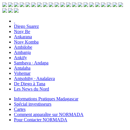
Diego Suarez
Nosy Be
Ankarana
Nosy Komba
Ambilobe
Ambanja
Ankify
Sambava ∙ Andapa
Antalaha
Vohemar
Antsohihy ∙ Analalava
De Diego à Tana
Les News du Nord
Informations Pratiques Madagascar
Spécial investisseurs
Cartes
Comment apparaître sur NORMADA
Pour Contacter NORMADA