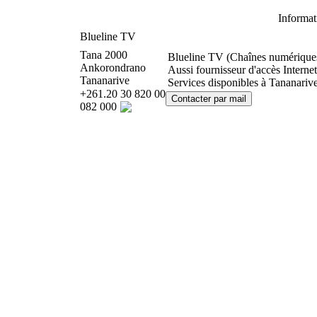
Informa
Blueline TV
Tana 2000
Blueline TV (Chaînes numérique
Ankorondrano
Aussi fournisseur d'accès Inter
Tananarive
Services disponibles à Tananariv
+261.20 30 820 00
082 000