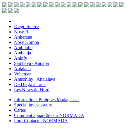
Diego Suarez
Nosy Be
Ankarana
Nosy Komba
Ambilobe
Ambanja
Ankify
Sambava ∙ Andapa
Antalaha
Vohemar
Antsohihy ∙ Analalava
De Diego à Tana
Les News du Nord
Informations Pratiques Madagascar
Spécial investisseurs
Cartes
Comment apparaître sur NORMADA
Pour Contacter NORMADA