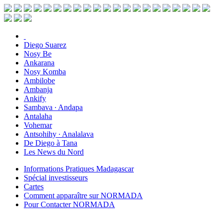
Diego Suarez
Nosy Be
Ankarana
Nosy Komba
Ambilobe
Ambanja
Ankify
Sambava ∙ Andapa
Antalaha
Vohemar
Antsohihy ∙ Analalava
De Diego à Tana
Les News du Nord
Informations Pratiques Madagascar
Spécial investisseurs
Cartes
Comment apparaître sur NORMADA
Pour Contacter NORMADA