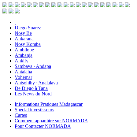
Diego Suarez
Nosy Be
Ankarana
Nosy Komba
Ambilobe
Ambanja
Ankify
Sambava ∙ Andapa
Antalaha
Vohemar
Antsohihy ∙ Analalava
De Diego à Tana
Les News du Nord
Informations Pratiques Madagascar
Spécial investisseurs
Cartes
Comment apparaître sur NORMADA
Pour Contacter NORMADA