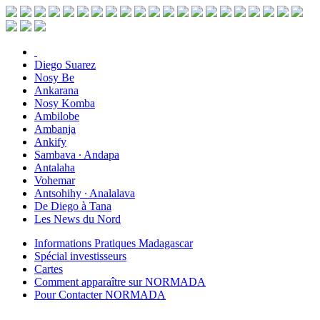
Diego Suarez
Nosy Be
Ankarana
Nosy Komba
Ambilobe
Ambanja
Ankify
Sambava ∙ Andapa
Antalaha
Vohemar
Antsohihy ∙ Analalava
De Diego à Tana
Les News du Nord
Informations Pratiques Madagascar
Spécial investisseurs
Cartes
Comment apparaître sur NORMADA
Pour Contacter NORMADA