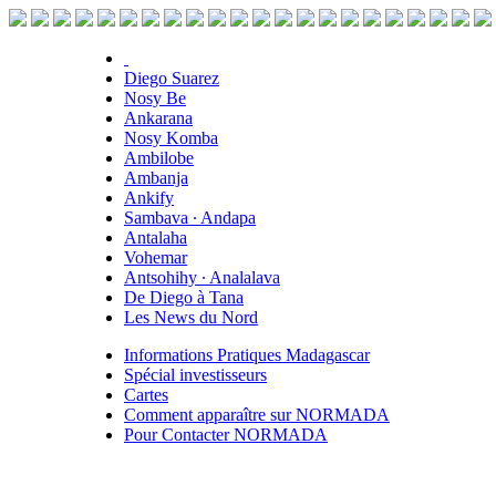
Diego Suarez
Nosy Be
Ankarana
Nosy Komba
Ambilobe
Ambanja
Ankify
Sambava ∙ Andapa
Antalaha
Vohemar
Antsohihy ∙ Analalava
De Diego à Tana
Les News du Nord
Informations Pratiques Madagascar
Spécial investisseurs
Cartes
Comment apparaître sur NORMADA
Pour Contacter NORMADA