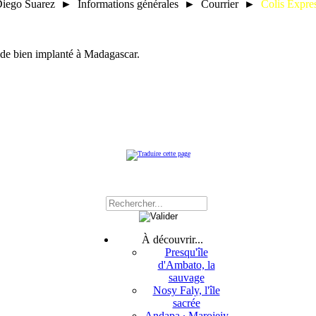
iego Suarez ► Informations générales ► Courrier ►
Colis Expre
ide bien implanté à Madagascar.
À découvrir...
Presqu'île
d'Ambato, la
sauvage
Nosy Faly, l'île
sacrée
Andapa ∙ Marojejy