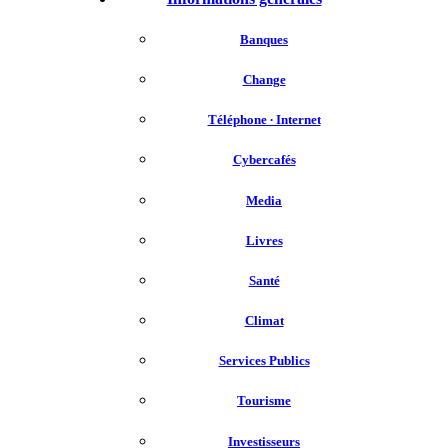
Banques
Change
Téléphone ∙ Internet
Cybercafés
Media
Livres
Santé
Climat
Services Publics
Tourisme
Investisseurs