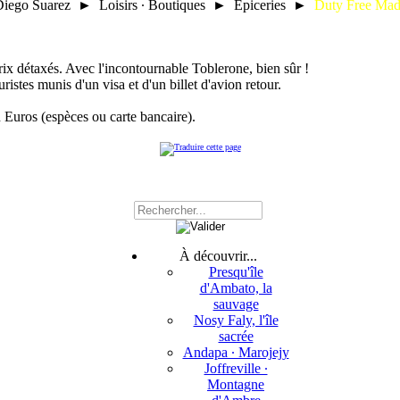
iego Suarez ► Loisirs ∙ Boutiques ► Epiceries ►
Duty Free Ma
rix détaxés. Avec l'incontournable Toblerone, bien sûr !
istes munis d'un visa et d'un billet d'avion retour.
 Euros (espèces ou carte bancaire).
À découvrir...
Presqu'île
d'Ambato, la
sauvage
Nosy Faly, l'île
sacrée
Andapa ∙ Marojejy
Joffreville ∙
Montagne