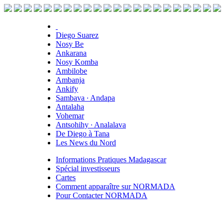
Diego Suarez
Nosy Be
Ankarana
Nosy Komba
Ambilobe
Ambanja
Ankify
Sambava ∙ Andapa
Antalaha
Vohemar
Antsohihy ∙ Analalava
De Diego à Tana
Les News du Nord
Informations Pratiques Madagascar
Spécial investisseurs
Cartes
Comment apparaître sur NORMADA
Pour Contacter NORMADA