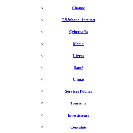
Change
Téléphone ∙ Internet
Cybercafés
Media
Livres
Santé
Climat
Services Publics
Tourisme
Investisseurs
Consulats