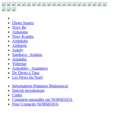
Diego Suarez
Nosy Be
Ankarana
Nosy Komba
Ambilobe
Ambanja
Ankify
Sambava ∙ Andapa
Antalaha
Vohemar
Antsohihy ∙ Analalava
De Diego à Tana
Les News du Nord
Informations Pratiques Madagascar
Spécial investisseurs
Cartes
Comment apparaître sur NORMADA
Pour Contacter NORMADA