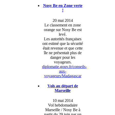
Nosy Be en Zone verte
!
20 mai 2014
Le classement en zone
orange sur Nosy Be est
levé.
Les autorités françaises
ont estimé que la sécurité
était revenue et que cette
île ne présentait plus de
danger pour les
voyageurs.
diplomatie.gouv.fr/conseils-
aux-
voyageurs/Madagascar
Vols au départ de
Marseille
10 mai 2014
Vol hebdomadaire
Marseille / Nosy Be à
partir du 29 juin par un