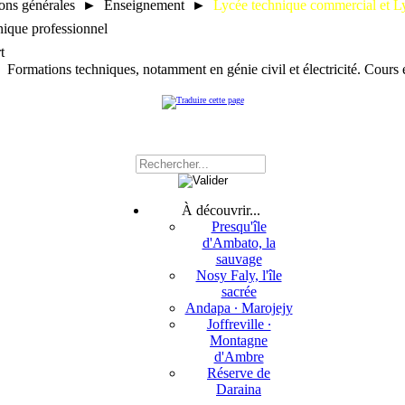
ions générales ► Enseignement ►
Lycée technique commercial et Ly
nique professionnel
t
Formations techniques, notamment en génie civil et électricité. Cours
À découvrir...
Presqu'île
d'Ambato, la
sauvage
Nosy Faly, l'île
sacrée
Andapa ∙ Marojejy
Joffreville ∙
Montagne
d'Ambre
Réserve de
Daraina