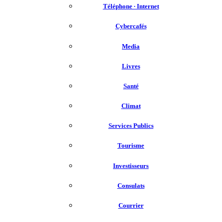
Téléphone ∙ Internet
Cybercafés
Media
Livres
Santé
Climat
Services Publics
Tourisme
Investisseurs
Consulats
Courrier