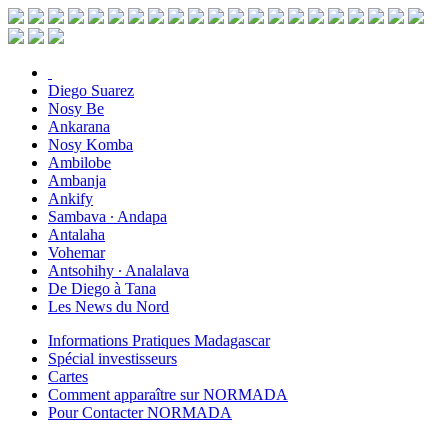
Diego Suarez
Nosy Be
Ankarana
Nosy Komba
Ambilobe
Ambanja
Ankify
Sambava ∙ Andapa
Antalaha
Vohemar
Antsohihy ∙ Analalava
De Diego à Tana
Les News du Nord
Informations Pratiques Madagascar
Spécial investisseurs
Cartes
Comment apparaître sur NORMADA
Pour Contacter NORMADA