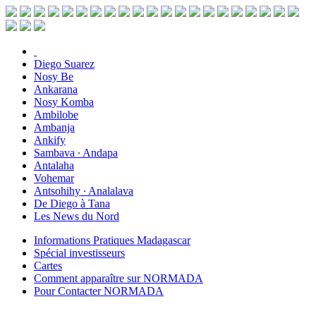
Diego Suarez
Nosy Be
Ankarana
Nosy Komba
Ambilobe
Ambanja
Ankify
Sambava ∙ Andapa
Antalaha
Vohemar
Antsohihy ∙ Analalava
De Diego à Tana
Les News du Nord
Informations Pratiques Madagascar
Spécial investisseurs
Cartes
Comment apparaître sur NORMADA
Pour Contacter NORMADA