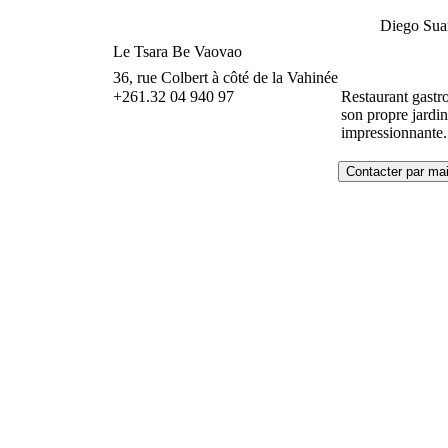
Diego Su
Le Tsara Be Vaovao
36, rue Colbert à côté de la Vahinée
+261.32 04 940 97
Restaurant gastro
son propre jardi
impressionnante.