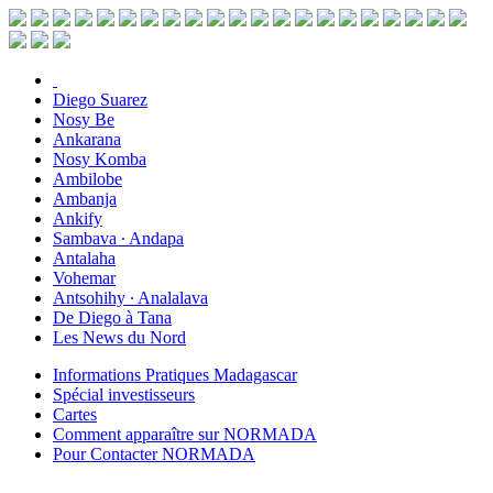
Diego Suarez
Nosy Be
Ankarana
Nosy Komba
Ambilobe
Ambanja
Ankify
Sambava ∙ Andapa
Antalaha
Vohemar
Antsohihy ∙ Analalava
De Diego à Tana
Les News du Nord
Informations Pratiques Madagascar
Spécial investisseurs
Cartes
Comment apparaître sur NORMADA
Pour Contacter NORMADA