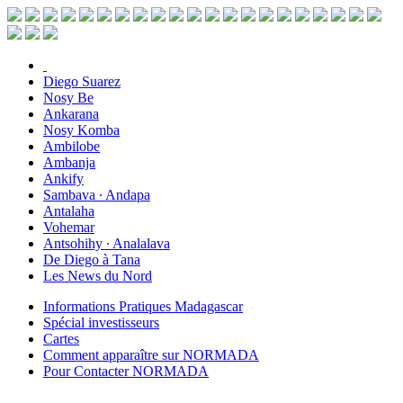
Diego Suarez
Nosy Be
Ankarana
Nosy Komba
Ambilobe
Ambanja
Ankify
Sambava ∙ Andapa
Antalaha
Vohemar
Antsohihy ∙ Analalava
De Diego à Tana
Les News du Nord
Informations Pratiques Madagascar
Spécial investisseurs
Cartes
Comment apparaître sur NORMADA
Pour Contacter NORMADA