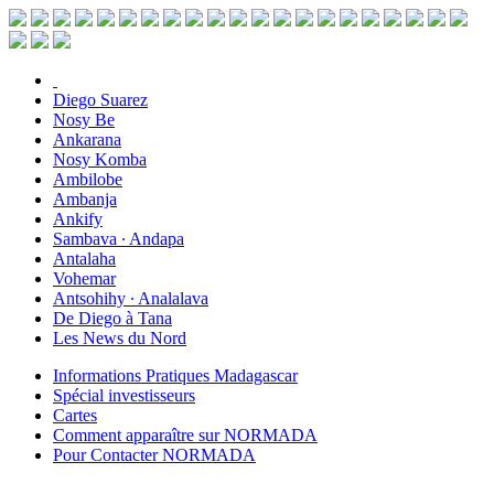
Diego Suarez
Nosy Be
Ankarana
Nosy Komba
Ambilobe
Ambanja
Ankify
Sambava ∙ Andapa
Antalaha
Vohemar
Antsohihy ∙ Analalava
De Diego à Tana
Les News du Nord
Informations Pratiques Madagascar
Spécial investisseurs
Cartes
Comment apparaître sur NORMADA
Pour Contacter NORMADA