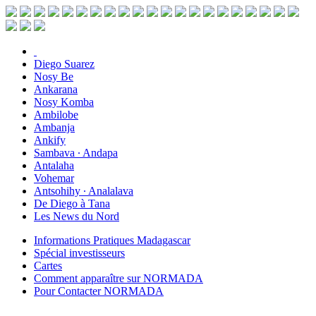
Diego Suarez
Nosy Be
Ankarana
Nosy Komba
Ambilobe
Ambanja
Ankify
Sambava ∙ Andapa
Antalaha
Vohemar
Antsohihy ∙ Analalava
De Diego à Tana
Les News du Nord
Informations Pratiques Madagascar
Spécial investisseurs
Cartes
Comment apparaître sur NORMADA
Pour Contacter NORMADA