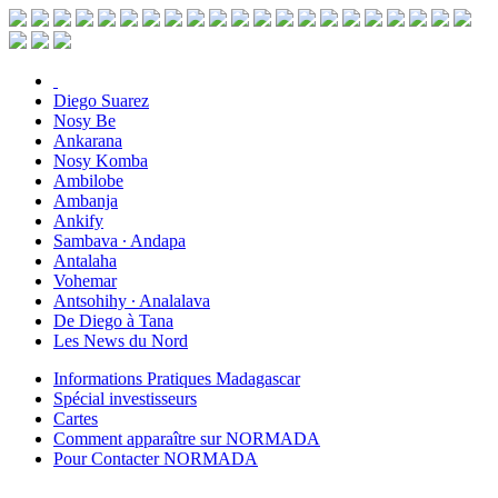
Diego Suarez
Nosy Be
Ankarana
Nosy Komba
Ambilobe
Ambanja
Ankify
Sambava ∙ Andapa
Antalaha
Vohemar
Antsohihy ∙ Analalava
De Diego à Tana
Les News du Nord
Informations Pratiques Madagascar
Spécial investisseurs
Cartes
Comment apparaître sur NORMADA
Pour Contacter NORMADA