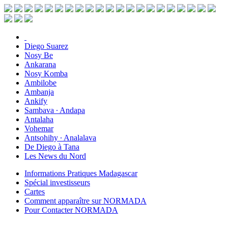
Diego Suarez
Nosy Be
Ankarana
Nosy Komba
Ambilobe
Ambanja
Ankify
Sambava ∙ Andapa
Antalaha
Vohemar
Antsohihy ∙ Analalava
De Diego à Tana
Les News du Nord
Informations Pratiques Madagascar
Spécial investisseurs
Cartes
Comment apparaître sur NORMADA
Pour Contacter NORMADA