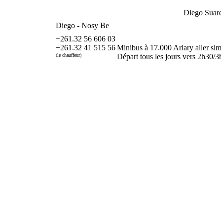
Diego Suar
Diego - Nosy Be
+261.32 56 606 03
+261.32 41 515 56
Minibus à 17.000 Ariary aller simp
(le chauffeur)
Départ tous les jours vers 2h30/3