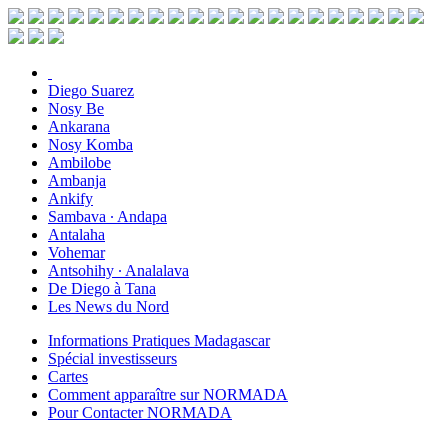
Diego Suarez
Nosy Be
Ankarana
Nosy Komba
Ambilobe
Ambanja
Ankify
Sambava ∙ Andapa
Antalaha
Vohemar
Antsohihy ∙ Analalava
De Diego à Tana
Les News du Nord
Informations Pratiques Madagascar
Spécial investisseurs
Cartes
Comment apparaître sur NORMADA
Pour Contacter NORMADA