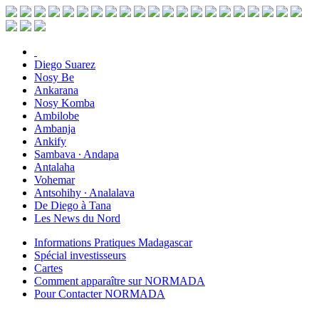
Diego Suarez
Nosy Be
Ankarana
Nosy Komba
Ambilobe
Ambanja
Ankify
Sambava ∙ Andapa
Antalaha
Vohemar
Antsohihy ∙ Analalava
De Diego à Tana
Les News du Nord
Informations Pratiques Madagascar
Spécial investisseurs
Cartes
Comment apparaître sur NORMADA
Pour Contacter NORMADA