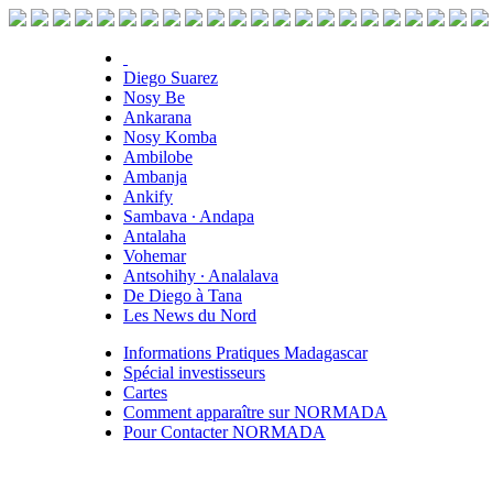
Diego Suarez
Nosy Be
Ankarana
Nosy Komba
Ambilobe
Ambanja
Ankify
Sambava ∙ Andapa
Antalaha
Vohemar
Antsohihy ∙ Analalava
De Diego à Tana
Les News du Nord
Informations Pratiques Madagascar
Spécial investisseurs
Cartes
Comment apparaître sur NORMADA
Pour Contacter NORMADA