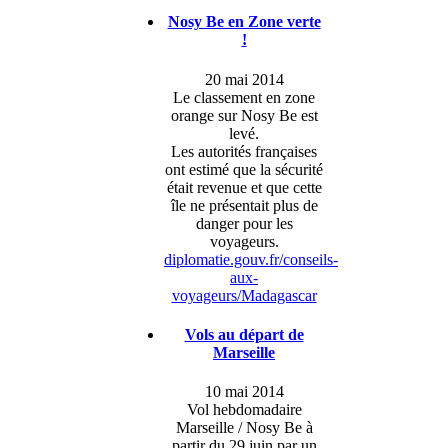
Nosy Be en Zone verte
!
20 mai 2014
Le classement en zone
orange sur Nosy Be est
levé.
Les autorités françaises
ont estimé que la sécurité
était revenue et que cette
île ne présentait plus de
danger pour les
voyageurs.
diplomatie.gouv.fr/conseils-
aux-
voyageurs/Madagascar
Vols au départ de
Marseille
10 mai 2014
Vol hebdomadaire
Marseille / Nosy Be à
partir du 29 juin par un