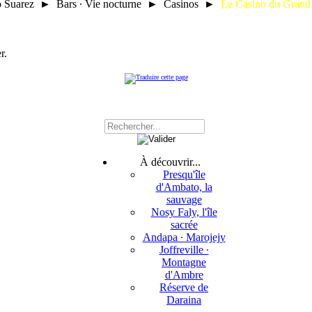
o Suarez ► Bars ∙ Vie nocturne ► Casinos ►
Le Casino du Grand
r.
À découvrir...
Presqu'île
d'Ambato, la
sauvage
Nosy Faly, l'île
sacrée
Andapa ∙ Marojejy
Joffreville ∙
Montagne
d'Ambre
Réserve de
Daraina