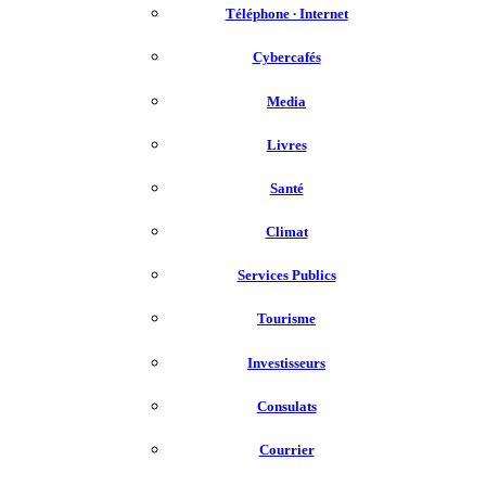
Téléphone ∙ Internet
Cybercafés
Media
Livres
Santé
Climat
Services Publics
Tourisme
Investisseurs
Consulats
Courrier