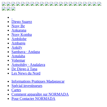
Diego Suarez
Nosy Be
Ankarana
Nosy Komba
Ambilobe
Ambanja
Ankify
Sambava ∙ Andapa
Antalaha
Vohemar
Antsohihy ∙ Analalava
De Diego à Tana
Les News du Nord
Informations Pratiques Madagascar
Spécial investisseurs
Cartes
Comment apparaître sur NORMADA
Pour Contacter NORMADA