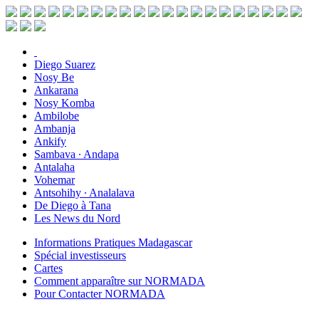
Diego Suarez
Nosy Be
Ankarana
Nosy Komba
Ambilobe
Ambanja
Ankify
Sambava ∙ Andapa
Antalaha
Vohemar
Antsohihy ∙ Analalava
De Diego à Tana
Les News du Nord
Informations Pratiques Madagascar
Spécial investisseurs
Cartes
Comment apparaître sur NORMADA
Pour Contacter NORMADA