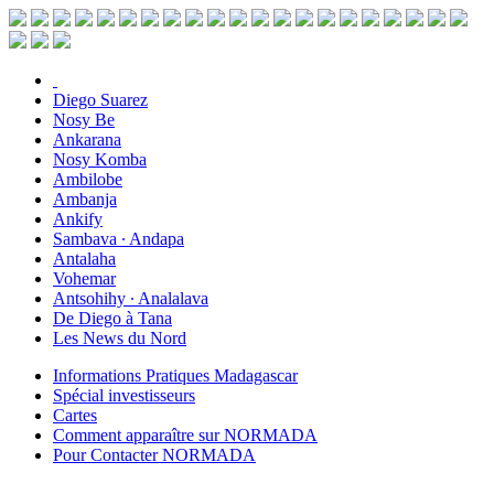
Diego Suarez
Nosy Be
Ankarana
Nosy Komba
Ambilobe
Ambanja
Ankify
Sambava ∙ Andapa
Antalaha
Vohemar
Antsohihy ∙ Analalava
De Diego à Tana
Les News du Nord
Informations Pratiques Madagascar
Spécial investisseurs
Cartes
Comment apparaître sur NORMADA
Pour Contacter NORMADA