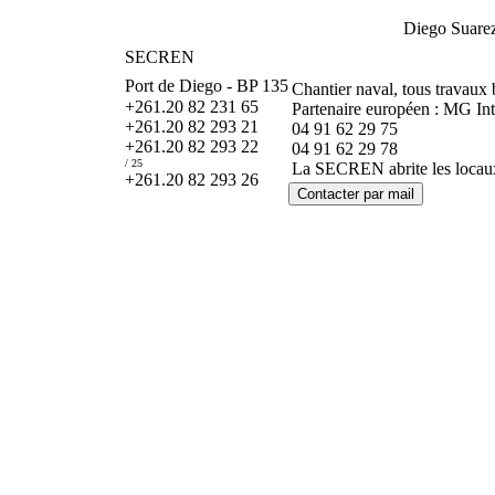
Diego Suare
SECREN
Port de Diego - BP 135
Chantier naval, tous travaux 
+261.20 82 231 65
Partenaire européen : MG In
+261.20 82 293 21
04 91 62 29 75
+261.20 82 293 22
04 91 62 29 78
/ 25
La SECREN abrite les locaux 
+261.20 82 293 26