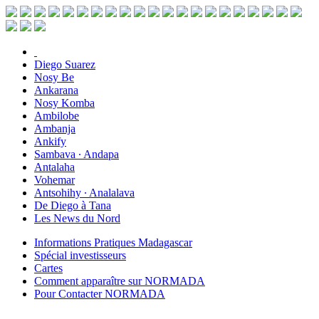
Diego Suarez
Nosy Be
Ankarana
Nosy Komba
Ambilobe
Ambanja
Ankify
Sambava ∙ Andapa
Antalaha
Vohemar
Antsohihy ∙ Analalava
De Diego à Tana
Les News du Nord
Informations Pratiques Madagascar
Spécial investisseurs
Cartes
Comment apparaître sur NORMADA
Pour Contacter NORMADA