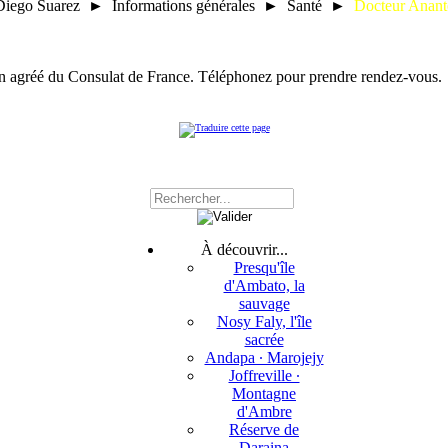
Diego Suarez ► Informations générales ► Santé ►
Docteur Anant
in agréé du Consulat de France. Téléphonez pour prendre rendez-vous.
À découvrir...
Presqu'île
d'Ambato, la
sauvage
Nosy Faly, l'île
sacrée
Andapa ∙ Marojejy
Joffreville ∙
Montagne
d'Ambre
Réserve de
Daraina