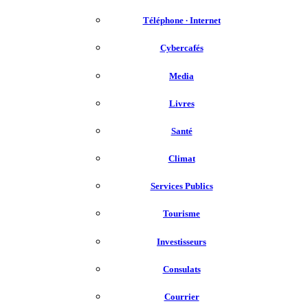
Téléphone ∙ Internet
Cybercafés
Media
Livres
Santé
Climat
Services Publics
Tourisme
Investisseurs
Consulats
Courrier