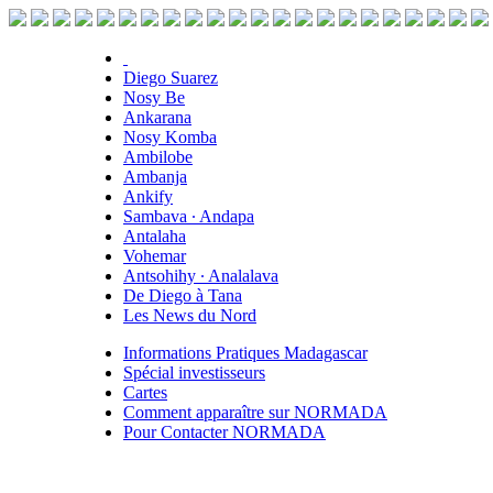
Diego Suarez
Nosy Be
Ankarana
Nosy Komba
Ambilobe
Ambanja
Ankify
Sambava ∙ Andapa
Antalaha
Vohemar
Antsohihy ∙ Analalava
De Diego à Tana
Les News du Nord
Informations Pratiques Madagascar
Spécial investisseurs
Cartes
Comment apparaître sur NORMADA
Pour Contacter NORMADA