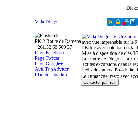
Dieg
Villa Diego
PK 2 Route de Ramena
avec vue imprenable sur le P
+261.32 68 509 37
Piscine avec coin bar cocktai
Page Facebook
Mise à disposition de clés 3
Page Twitter
Le centre de Diego est à 5 m
Page Google+
Toutes excursions dans la ré
Avis TripAdvisor
Petits déjeuners. Possibilité
Plan de situation
Le Dimanche, resto avec accè