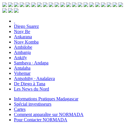
Diego Suarez
Nosy Be
Ankarana
Nosy Komba
Ambilobe
Ambanja
Ankify
Sambava ∙ Andapa
Antalaha
Vohemar
Antsohihy ∙ Analalava
De Diego à Tana
Les News du Nord
Informations Pratiques Madagascar
Spécial investisseurs
Cartes
Comment apparaître sur NORMADA
Pour Contacter NORMADA