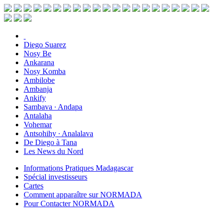
Diego Suarez
Nosy Be
Ankarana
Nosy Komba
Ambilobe
Ambanja
Ankify
Sambava ∙ Andapa
Antalaha
Vohemar
Antsohihy ∙ Analalava
De Diego à Tana
Les News du Nord
Informations Pratiques Madagascar
Spécial investisseurs
Cartes
Comment apparaître sur NORMADA
Pour Contacter NORMADA