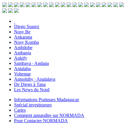
Diego Suarez
Nosy Be
Ankarana
Nosy Komba
Ambilobe
Ambanja
Ankify
Sambava ∙ Andapa
Antalaha
Vohemar
Antsohihy ∙ Analalava
De Diego à Tana
Les News du Nord
Informations Pratiques Madagascar
Spécial investisseurs
Cartes
Comment apparaître sur NORMADA
Pour Contacter NORMADA