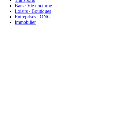
Transports
Bars ∙ Vie nocturne
Loisirs ∙ Boutiques
Entreprises ∙ ONG
Immobilier