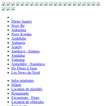
Diego Suarez
Nosy Be
Ankarana
Nosy Komba
Ambilobe
Ambanja
Ankify
Sambava ∙ Andapa
Antalaha
Vohemar
Antsohihy ∙ Analalava
De Diego à Tana
Les News du Nord
Infos générales
Hôtels
Location de meublés
Restaurants
Excursions ∙ Tours
Location de véhicules